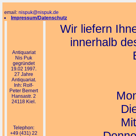
email:
nispuk@nispuk.de
Impressum/Datenschutz
Wir liefern Ih
innerhalb de
Antiquariat
Nis Puk
gegründet
19.02 1997.
27 Jahre
Antiquariat.
Inh: Rolf-
Peter Bernert
Mon
Hansastr. 2
24118 Kiel.
Di
Mi
Telephon:
Donner
+49 (431) 22